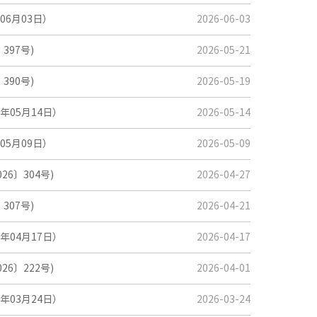
6月03日）
2026-06-03
97号)
2026-05-21
90号)
2026-05-19
05月14日）
2026-05-14
5月09日）
2026-05-09
6〕304号)
2026-04-27
07号)
2026-04-21
04月17日）
2026-04-17
6〕222号)
2026-04-01
03月24日）
2026-03-24