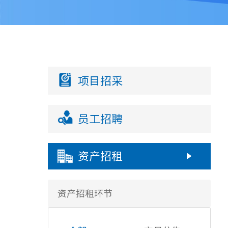
项目招采
员工招聘
资产招租
资产招租环节