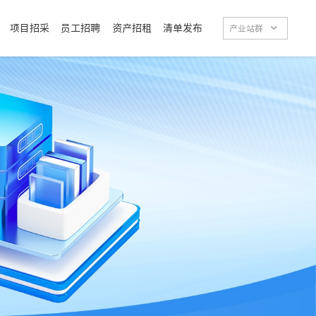
项目招采
员工招聘
资产招租
清单发布

产业站群