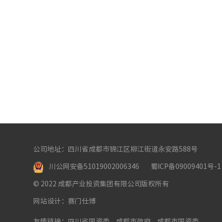
公司地址：四川省成都市锦江区柳江街道永安路588号
川公网安备51019002006346
蜀ICP备09009401号-1
© 2022 成都产业投资集团有限公司版权所有
网站设计：赛门仕博
友情链接：
四川省国资委
成都市政府
成都市国资委