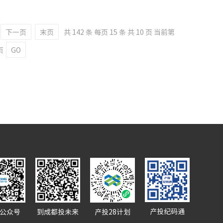
下一页
末页
共
142
条 每页
15
条 共
10
页 当前第
页
GO
产投纪码通
公众号
到成都投未来
产投28计划