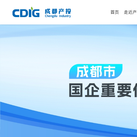
首页
走近产