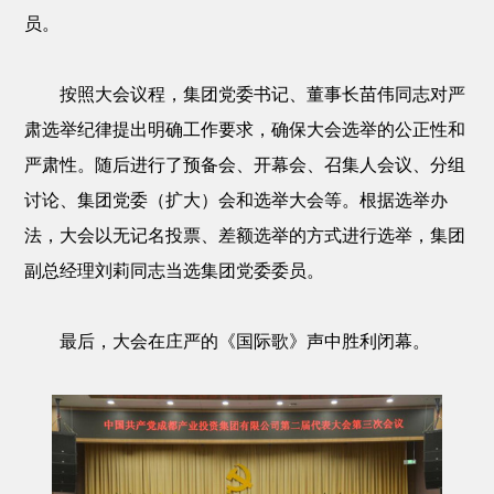
员。
按照大会议程，集团党委书记、董事长苗伟同志对严
肃选举纪律提出明确工作要求，确保大会选举的公正性和
严肃性。随后进行了预备会、开幕会、召集人会议、分组
讨论、集团党委
（扩大）
会和选举大会等。根据选举办
法，大会以无记名投票、差额选举的方式进行选举，
集团
副总经理刘莉
同志当选集团党委委员。
最后，大会在庄严的《国际歌》声中胜利闭幕。