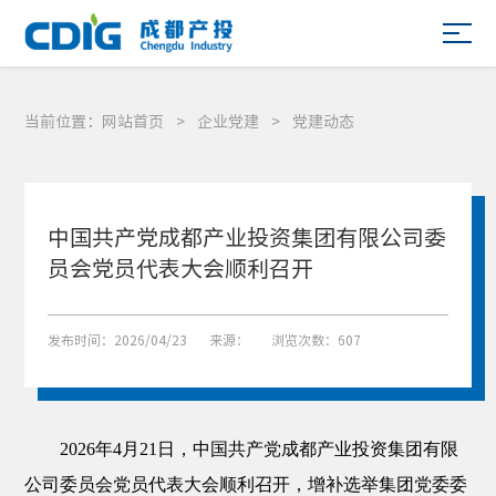
当前位置：
网站首页
>
企业党建
>
党建动态
中国共产党成都产业投资集团有限公司委
员会党员代表大会顺利召开
发布时间：2026/04/23
来源：
浏览次数：607
2026年4月21日，中国共产党成都产业投资集团有限
公司委员会党员代表大会顺利召开，增补选举集团党委委