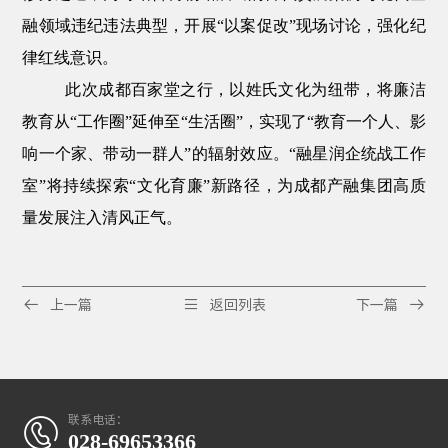
融领域违纪违法典型，开展
“
以案促改
”
现场讨论，强化纪
律红线意识。
此次成都百家堂之行，以姓氏文化为纽带，将廉洁
教育从
“
工作圈
”
延伸至
“
生活圈
”
，实现了
“
教育一个人、影
响一个家、带动一群人
”
的辐射效应。
“
融星润企统战工作
室
”
将持续探索
“
文
化育廉
”
新路径，为
成都产融集团
高质
量发展注入清风正气。



上一篇
返回列表
下一篇
联系电话：

028-69653366