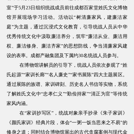
室
”
于
5
月
23
日组织统战成员前往
成都百家堂姓氏文化博物
馆
开展现场学习活动。活动以
“
树清廉家风，建廉洁家
庭
”
为主题，通过沉浸式文化教育，引导统战人员从中华
优秀传统文化中汲取廉洁养分，筑牢
“
廉洁从业、廉洁用
权、廉洁修身、廉洁齐家
”
的思想防线，争当清廉家风建
设的表率。
成都产融集团及下属约
30
名统战人员参与
。
在博物馆讲解员的引导下，统战人员依次参观了
“
姓
氏起源
”“
家训长廊
”“
名人廉史
”“
家书展陈
”
四大主题展区。
通过展陈的族谱、家训碑刻、历史名人书信等实物，系统
了解姓氏文化中
“
忠孝仁义
”“
勤俭持家
”“
清正为官
”
等传统
家风内涵。
在
“
家训抄写区
”
，统战
对象
亲手抄录《朱子家训》
《颜氏家训》经典片段，体会
“
一粥一饭当思来之不易
”
的
修身之道
；
同时
结合博物馆展出的古代贪腐案例与现代金