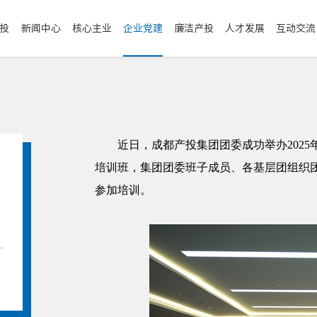
投
新闻中心
核心主业
企业党建
廉洁产投
人才发展
互动交流
近日，成都产投集团团委成功举办2025
培训班，集团团委班子成员、各基层团组织团
参加培训。