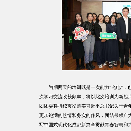
为期两天的培训既是一次能力“充电”，
次学习交流收获颇丰，将以此次培训为新起
团团委将持续贯彻落实习近平总书记关于青年
更加饱满的热情和务实的作风，团结带领广
写中国式现代化成都新篇章贡献青春智慧和