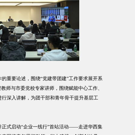
的重要论述，围绕“党建带团建”工作要求展开系
程教师与市委党校专家讲师，围绕赋能中心工作、
进行深入讲解，为团干部和青年骨干提升基层工
正式启动“企业一线行”首站活动——走进华西集