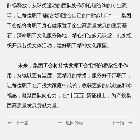
酣畅释放，从球类运动的团队协作到心理咨询的专业疏
导，让每位职工都能找到适合自己的"情绪出口"——集团
工会始终将职工身心健康置于企业高质量发展的重要基
石，深耕职工文化服务阵地、精心打造多元课堂、扎实组
织开展各类文体活动，建好职工精神文化家园。
未来，集团工会将持续发挥工会组织的桥梁纽带作
用，持续以更有温度、更精准的举措，服务好干部职工，
让每位职工在产投大家庭中成长，收获更多的成就感和幸
福感，凝聚团队向心力，在“十五五”新征程上，为产投集
团高质量发展贡献力量。



上一篇
返回列表
下一篇