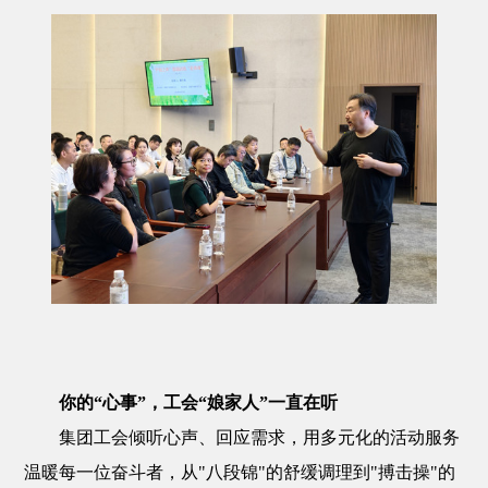
你的“心事”，工会“娘家人”一直在听
集团工会倾听心声、回应需求，用多元化的活动服务
温暖每一位奋斗者，从"八段锦"的舒缓调理到"搏击操"的