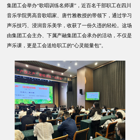
集团工会举办“歌唱训练名师课”，近百名干部职工在四川
音乐学院男高音歌唱家、唐竹雅教授的带领下，通过学习
声乐技巧、浸润音乐美学，收获了一份久违的轻松。这场
由集团工会主办、下属产融集团工会承办的活动，不仅是
声乐课，更是工会送给职工的“心灵能量包”。