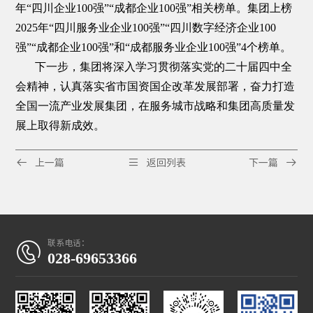
年“四川企业100强”“成都企业100强”相关榜单。集团上榜
2025年“四川服务业企业100强”“四川数字经济企业100
强”“成都企业100强”和“成都服务业企业100强”4个榜单。
下一步，集团将深入学习贯彻落实党的二十届四中全
会精神，认真落实省市国资国企改革发展部署，奋力打造
全国一流产业发展集团，在服务城市战略和集团高质量发
展上取得新成效。



上一篇
返回列表
下一篇
联系电话：

028-69653366