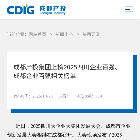
当前位置：
网站首页
>
新闻中心
>
集团要闻
成都产投集团上榜2025四川企业百强、
成都企业百强相关榜单
发布时间：2025/10/29
来源：
浏览次数：534
近日，2025四川大企业大集团发展大会、成都市企业
创新发展大会相继在成都召开。大会现场发布了2025