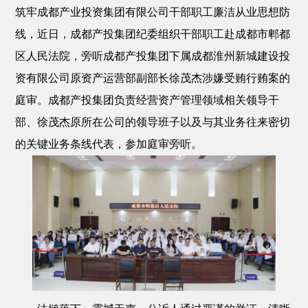
筑牢
成都产业投资集团有限公司
干部职工廉洁从业思想防
线，近日，
成都产投集团纪委
组织干部职工赴成都市郫都
区人民法院，旁听
成都产投集团下属
成都淮州新城建设投
资有限公司原
资产运营部副部长
徐茂杰涉嫌受贿
行贿
案的
庭审。
成都产投集团负责
经营资产管理领域
相关领导
干
部
、
徐茂杰原所在
公司
的
领导班子
以及与其业务往来密切
的关键业务条线代表
，
参加庭审旁听。