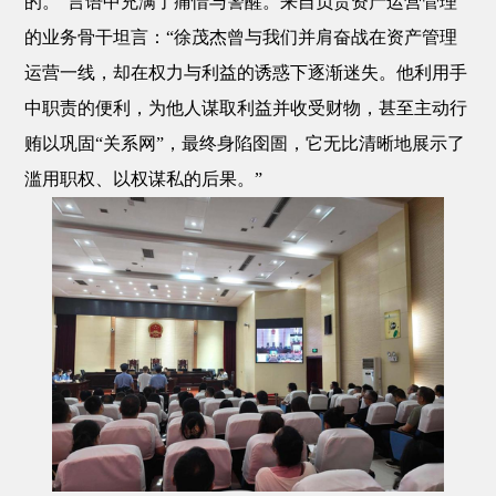
的。
”言语中充满了痛惜与警醒。
来自
负责
资产运营管理
的业务骨干坦言：
“徐茂杰曾与我们并肩奋战在资产
管理
运营
一线，却在权力与利益的诱惑下逐渐迷失。他利用
手
中职责
的便利，为他人谋取利益并收受财物，甚至主动行
贿以巩固
“关系网”，最终身陷囹圄
，
它无比清晰地展示了
滥用职权、以权谋私的后果
。
”