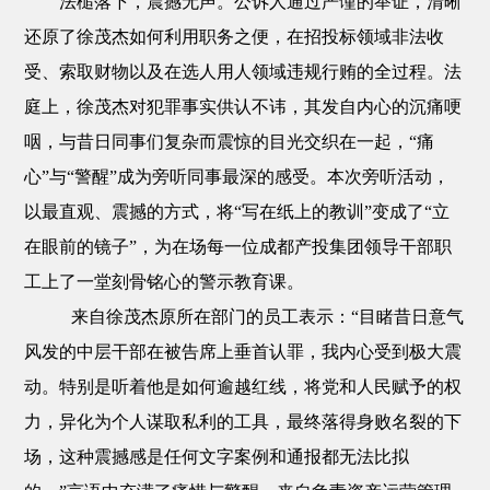
法槌落下，震撼无声。公诉人通过严谨的举证，清晰
还原了徐茂杰如何利用职务之便，在招投标领域非法收
受、索取财物以及在选人用人领域违规行贿的全过程。法
庭上，徐茂杰对犯罪
事实供认不讳，其发自内心的沉痛哽
咽，与昔日同事们复杂而震惊的目光交织在一起，“痛
心”与“警醒”成为旁听同事最深的感受。本次旁听活动，
以最直观、震撼的方式，将“写在纸上的教训”变成了“立
在眼前的镜子”，为在场每一位成都产投集团领导干部职
工上了一堂刻骨铭心的警示教育课。
来自徐茂杰原所在部门的员工表示：
“目睹昔日意气
风发的中层干部在被告席上垂首认罪，我内心受到极大震
动。特别是听着
他
是如何逾越红线，将党和人民赋予的权
力，异化为个人谋取私利的工具
，最终落得身败名裂的下
场，
这种震撼感是任何文字案例和通报都无法比拟