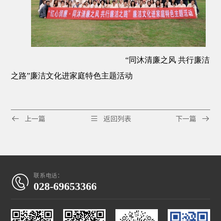
“同沐清廉之风 共行廉洁
之路”廉洁文化进家庭特色主题活动



上一篇
返回列表
下一篇
联系电话：

028-69653366