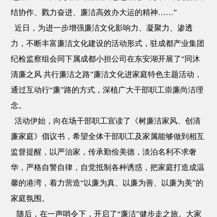
结协作、戮力奋进、廉洁高效办大运的精神……”
近日，为进一步增强廉洁文化影响力、凝聚力、渗透
力，不断丰富廉洁文化建设的活动形式，驻成都产业集团
纪检监察组会同下属成都小担公司在东安湖开展了“同沐
清廉之风 共行廉洁之路”廉洁文化进家庭特色主题活动，
通过互动行“廉”路的方式，深植广大干部职工崇廉尚洁理
念。
活动伊始，向在场干部职工宣读了《树廉洁家风、创清
廉家庭》倡议书，希望全体干部职工及家属能够做到相互
监督提醒，以严治家，传承勤俭美德，淡泊名利不求奢
华，严格自警自律，自觉抵制各种诱惑，把家庭打造成温
馨的港湾，着力营造“以廉为真、以廉为善、以廉为美”的
家庭氛围。
随后，在一声哨令下，开启了“廉洁”健步走之旅。大家