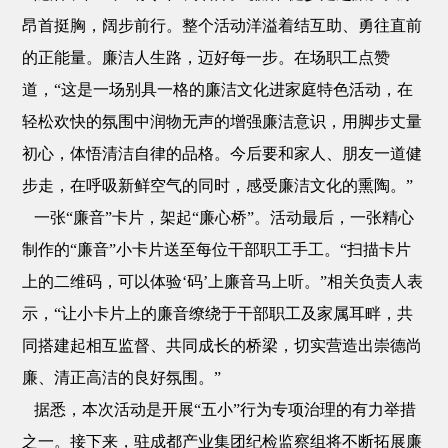
昂首挺胸，阔步前行。整个活动洋溢着结互助、勇往直前
的正能量。廉洁人生路，迈好每一步。在场职工点赞
道，“这是一场别具一格的廉洁文化进家庭特色活动，在
轻松欢快的氛围中润物无声的增强廉洁意识，用脚步丈量
初心，体悟清洁自律的品格。今后要和家人、朋友一道健
步走，在呼吸新鲜空气的同时，感受廉洁文化的熏陶。”
一张“廉音”卡片，架起“廉心桥”。活动最后，一张精心
制作的“廉音”小卡片送至每位干部职工手工。“扫描卡片
上的二维码，可以体验‘码’上廉音马上听。”相关负责人表
示，“让小卡片上的廉音缭绕于干部职工及家属耳畔，共
同搭建起相互监督、共同成长的桥梁，切实营造出崇德尚
廉、清正高洁的良好氛围。”
据悉，本次活动是开展“五小”行为专项治理的有力举措
之一。接下来，驻成都产业集团纪检监察组将不断拓展廉