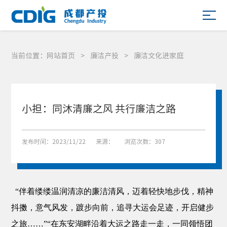
当前位置：
网站首页
>
廉洁产投
>
廉洁文化进家庭
小担：同沐清廉之风 共行廉洁之路
发布时间：2023/11/22
来源：
浏览次数：307
“伴着缕缕温润清凉的廉洁清风，迈着轻快地步伐，精神
抖擞，意气风发，踱步向前，追寻大运会足迹，开启健步
之旅……”“在东安湖畔沿着大运之路走一走，一同领悟团