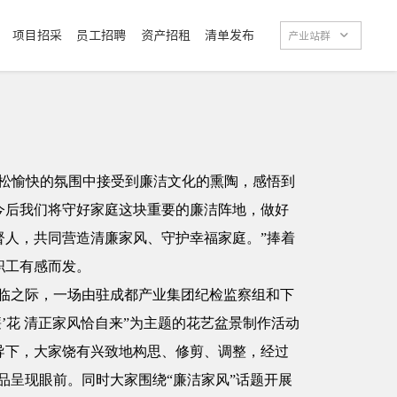
项目招采
员工招聘
资产招租
清单发布

产业站群
轻松愉快的氛围中接受到廉洁文化的熏陶，感悟到
今后我们将守好家庭这块重要的廉洁阵地，做好
督人，共同营造清廉家风、守护幸福家庭。”捧着
职工有感而发。
节来临之际，一场由驻成都产业集团纪检监察组和下
’花 清正家风恰自来”为主题的花艺盆景制作活动
导下，大家饶有兴致地构思、修剪、调整，经过
作品呈现眼前。同时大家围绕“廉洁家风”话题开展