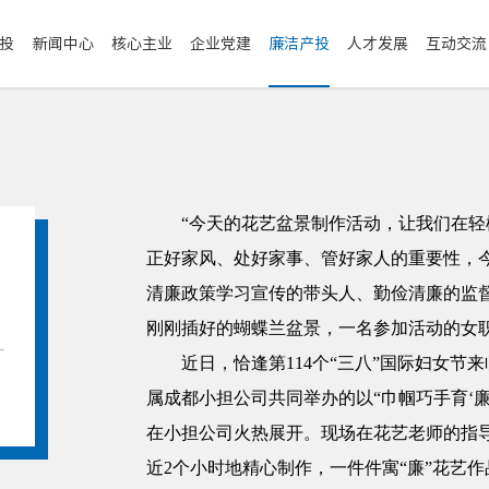
投
新闻中心
核心主业
企业党建
廉洁产投
人才发展
互动交流
“今天的花艺盆景制作活动，让我们在
正好家风、处好家事、管好家人的重要性，
正
清廉政策学习宣传的带头人、勤俭清廉的监
刚刚插好的蝴蝶兰盆景，一名参加活动的女
近日，恰逢第114个“三八”国际妇女
属成都小担公司共同举办的以“巾帼巧手育‘廉
在小担公司火热展开。现场在花艺老师的指
近2个小时地精心制作，一件件寓“廉”花艺