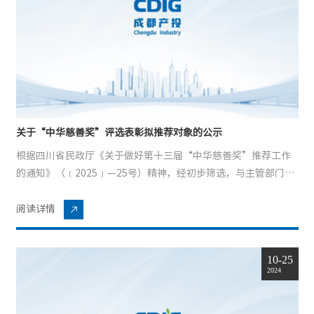
关于“中华慈善奖”评选表彰拟推荐对象的公示
根据四川省民政厅《关于做好第十三届“中华慈善奖”推荐工作
的通知》（﹝2025﹞—25号）精神，经初步筛选，与主管部门市
国资委沟通，拟推荐集团申报“捐赠企业”。公示期为2025年3

月21日至3月25日。...
阅读详情
10-25
2024