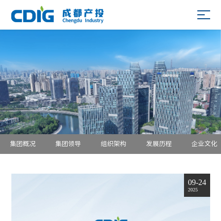
集团概况
集团领导
组织架构
发展历程
企业文化
09-24
2025