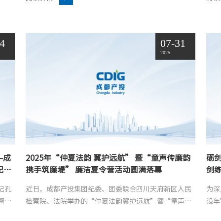
的“产筑于...
济...
24
07-31
2025
—成
2025年“仲夏法韵 翼护远航” 暨“童声传廉韵
砺
纪委
携手筑廉堤” 廉洁夏令营活动圆满落幕
剑
记孔
近日，成都产投集团纪委、团委联合四川天府新区人民
为深
督工
检察院、法院举办的“仲夏法韵翼护远航”暨“童声传
设年
纪委
廉韵携手筑廉堤”廉洁夏令营活动顺利开展。“小产投
力，