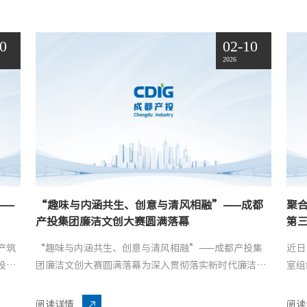
10
02-10
2026
——
“趣味与内涵共生、创意与清风相融”——成都
聚合
产投集团廉洁文创大赛圆满落幕
第
产筑
“趣味与内涵共生、创意与清风相融”——成都产投集
近日
投集
团廉洁文创大赛圆满落幕为深入贯彻落实新时代廉洁文
室组
题路
化建设要求，创新廉洁文化传播形式，2月10日，由成
党委
..
都产投集团纪委主办、下属先进投资公司纪委承办
察组

阅读详情
阅读