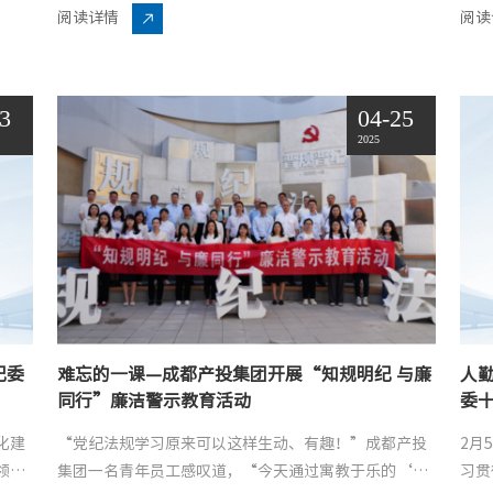
市投
人”走进检察院、法院、律所等“纪法研学”场所观摩
营”

阅读详情
阅读
学习，这...
加。图
13
04-25
2025
纪委
难忘的一课—成都产投集团开展“知规明纪 与廉
人勤
同行”廉洁警示教育活动
委
化建
“党纪法规学习原来可以这样生动、有趣！”成都产投
2月
领高
集团一名青年员工感叹道，“今天通过寓教于乐的‘难
习贯