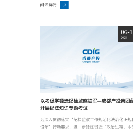
书记陈丽主持会议。图1成都产投集团纪委与深圳

阅读详情
资控股有...
06-
2025
以考促学锻造纪检监察铁军—成都产投集团
开展纪法知识专题考试
为深入贯彻落实“纪检监察工作规范化法治化正规
设年”行动要求，进一步锤炼锻造“政治过硬、本