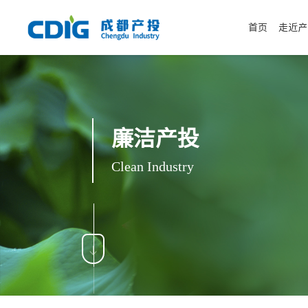
首页
走近产
C
l
e
a
n
I
n
d
u
s
t
r
y
