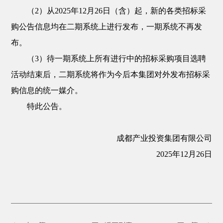
（2）从2025年12月26日（含）起，新的各类招标采
购公告信息均在二期系统上进行发布，一期系统不再发
布。
（3）待一期系统上所有进行中的招标采购项目选聘
活动结束后，二期系统将作为今后本集团对外发布招标采
购信息的统一媒介。
特此公告。
成都产业投资集团有限公司
2025年12月26日