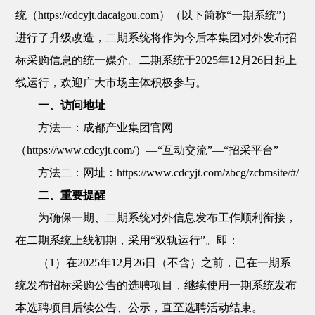
统（https://cdcyjt.dacaigou.com）（以下简称“一期系统”）
进行了升级改造，二期系统将作为今后本集团对外发布招
标采购信息的统一媒介。二期系统于2025年12月26日起上
线运行，欢迎广大市场主体积极参与。
一、访问地址
方法一：成都产业集团官网
（https://www.cdcyjt.com/）—“互动交流”—“招采平台”
方法二：网址：https://www.cdcyjt.com/zbcg/zcbmsite/#/
二、重要提醒
为确保一期、二期系统对外信息发布工作顺利衔接，
在二期系统上线初期，采用“双轨运行”。即：
（1）在2025年12月26日（不含）之前，已在一期系
统发布招标采购公告的选聘项目，继续使用一期系统发布
本选聘项目后续公告、公示，直至选聘活动结束。