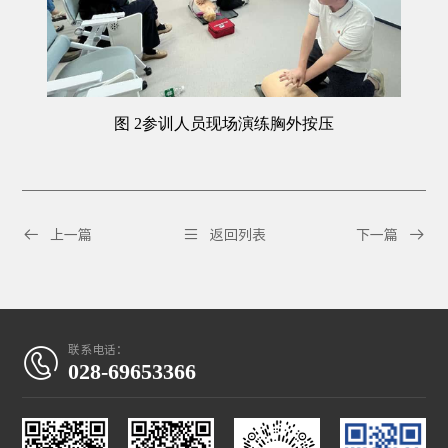
图
2
参训人员现场演练胸外按压



上一篇
返回列表
下一篇
联系电话：

028-69653366