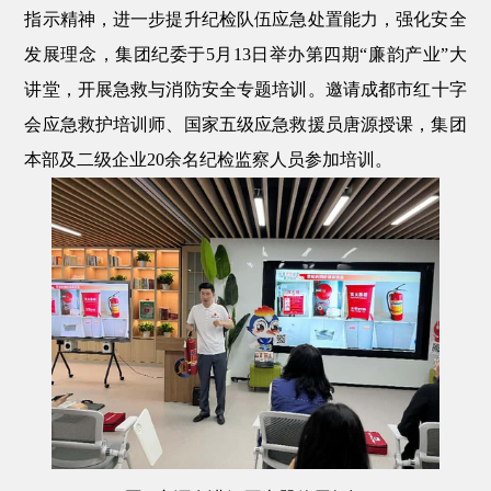
指示精神，进一步提升
纪检队伍
应急处置能力，强化安全
发展理念，集团纪委于
5
月
13
日
举办
第四期
“
廉韵产业
”
大
讲堂
，
开展急救与消防安全专题培训。
邀请
成都市红十字
会应急救护培训师、国家五级应急救援员唐源授课，集团
本部及二级企业
20
余名纪检监察人员参加培训。