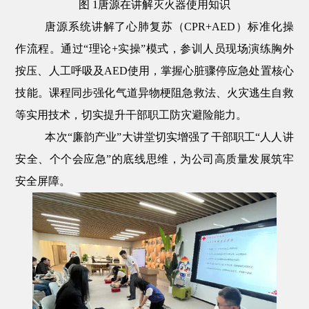
图
1
唐源在讲解
灭火器使用知识
唐源系统
讲解了
心肺复苏（
CPR+AED
）标准化操
作流程
。
通过
“
理论
+
实操
”
模式，参训人员现场演练胸外
按压、人工呼吸及
AED
使用，掌握心脏骤停应急处置核心
技能。课程同步强化气道异物梗阻急救法、火灾逃生自救
等实用技术，切实提升干部职工防灾避险能力
。
本次
“廉韵产业”大讲堂切实增强了干部职工
“
人人讲
安全、个个会应急
”
的底线思维，为公司高质量发展筑牢
安全屏障。