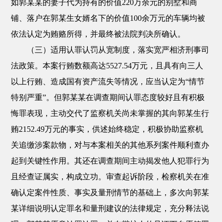
如郭某某的妻子代为持有的价值220万余元的别墅和商
铺、落户在郭某生女婿名下的价值100余万元的车辆均被
依法认定为贿赂所得，并最终被法院判决所确认。
（三）适用认罪认罚从宽制度，落实宽严相济刑事司
法政策。本案行贿数额高达5527.54万元，且具有向三人
以上行贿、造成国有资产流失等情况，应当认定为“情节
特别严重”。但郭某某在调查期间认罪态度较好且有积极
悔罪表现，主动交代了监察机关尚未掌握的其向郭某生行
贿2152.49万元的事实，供述始终稳定，积极协助监察机
关追缴涉案款物，对与本案相关的其他系列案件顺利查办
起到关键性作用。其还在调查期间主动揭发他人犯罪行为
且经查证属实，构成立功。审查起诉阶段，检察机关在准
确认定案件性质、事实及量刑情节的基础上，多次向郭某
某详细说明认定罪名和量刑建议的法律规定，充分释法说