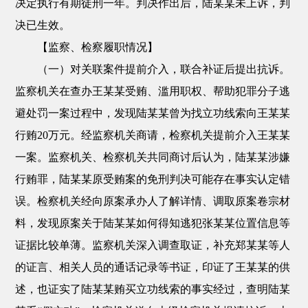
决定执行有期徒刑一年。判决作出后，陆某某未上诉，判
决已生效。
【监察、检察履职情况】
（一）对关联案件提前介入，联合补证后提出抗诉。
监察机关在查办王某某受贿、滥用职权、帮助犯罪分子逃
避处罚一案过程中，发现陆某某曾为找立功线索向王某某
行贿20万元。经监察机关商请，检察机关提前介入王某某
一案。监察机关、检察机关共同商讨后认为，陆某某涉嫌
行贿罪，陆某某原受贿案的免刑判决可能存在事实认定错
误。检察机关经向原案承办人了解详情、调取原案卷宗材
料，发现原案关于陆某某如何得知逃犯张某某位置信息等
证据比较单薄。监察机关深入调查取证，补充郑某某等人
的证言、相关人员的通话记录等书证，印证了王某某的供
述，也证实了陆某某贿买立功线索的事实经过，查明陆某