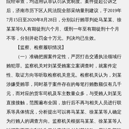
院经审查，均适用认罪认罚从宽制度。案件提起公诉之
后，济南市历下区人民法院全部采纳量刑建议，于2019年
7月15日至2020年8月28日，分别以行贿罪判处马某某、徐
某某等9人有期徒刑六个月、缓刑一年至有期徒刑十个月
不等，分别并处罚金十万元。判决均已生效。
【监察、检察履职情况】
（一）准确把握案件定性，严厉打击交通执法领域行
贿犯罪。监察机关对刘某受贿案立案调查时，就案件定
性、取证方向等听取检察机关意见。检察机关认为，刘某
涉嫌受贿罪，同时基于案件存在的每笔行贿数额仅有几千
元，而对应的货车司机及车主数量众多，与受贿人刘某无
直接接触，范围遍布全国，放行后不再与相关人员进行联
系等具体情况，分析提出可以将马某某、徐某某等人确定
为行贿人的调查方向。监察机关根据马某某、徐某某等人