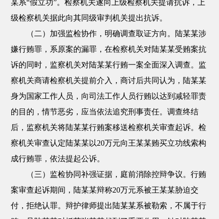
某系“假立功”。检察机关遂向上级检察机关提请抗诉，上
级检察机关据此向其同级审判机关提出抗诉。
（二）加强监检协作，明确调查取证方向。陆某某涉
嫌行贿罪，系原案的漏罪，在检察机关对陆某某受贿案抗
诉的同时，监察机关对陆某某行贿一案全面深入调查。监
察机关商请检察机关提前介入，商讨后共同认为，陆某某
身为国家工作人员，向司法工作人员行贿以达到减轻罪责
的目的，情节恶劣，应当依法追究刑事责任。调查终结
后，监察机关将陆某某行贿案移送检察机关审查起诉。检
察机关审查认定陆某某以20万元向王某某贿买立功线索构
成行贿罪，依法提起公诉。
（三）监检协同补强证据，庭前消除控辩争议。行贿
案审查起诉期间，陆某某辩称20万元系被王某某胁迫交
付，拒绝认罪。辩护律师提出陆某某系被勒索，不属于行