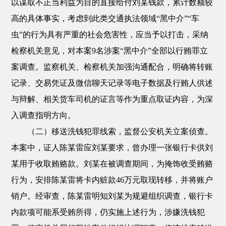
以谋取不正当利益为目的直接给付刘某钱款，累计数额较
高的具体事实，考虑到此类交通执法领域“黑中介”“车
虫”的行为具有严重的社会危害性，应当予以打击，采纳
检察机关意见，对本案9名涉案“黑中介”全部以行贿罪立
案调查。监察机关、检察机关加强沟通配合，明确将转账
记录、交易凭证及微信聊天记录等电子数据及行贿人供述
与辩解、相关货车司机的证言等作为重点取证内容，为深
入调查指明方向。
（二）移送洗钱犯罪线索，监督公安机关立案侦查。
本案中，证人陈某雷应刘某要求，曾办理一张银行卡供刘
某用于收取贿赂款。刘某在被调查期间，为掩饰收受贿赂
行为，安排陈某雷将卡内赃款46万元取现转移，并将账户
销户。经审查，陈某雷明知刘某为规避组织调查，银行卡
内款项可能系受贿所得，仍实施上述行为，涉嫌洗钱犯